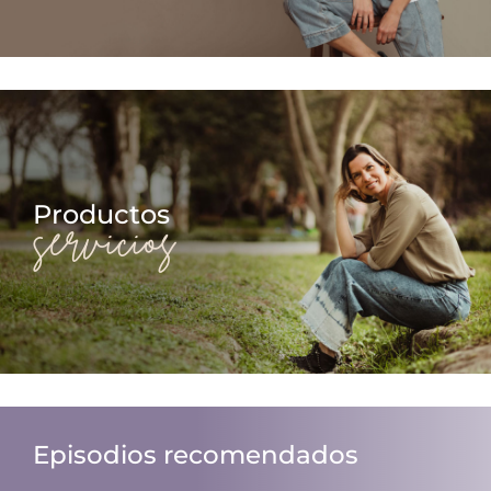
Productos
servicios
Episodios recomendados