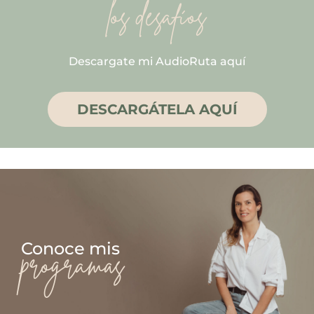
los desafíos
Descargate mi AudioRuta aquí
DESCARGÁTELA AQUÍ
Conoce mis
programas