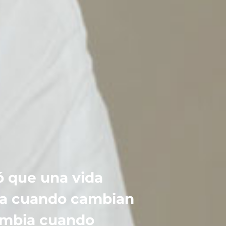
ó que una vida
za cuando cambian
Cambia cuando