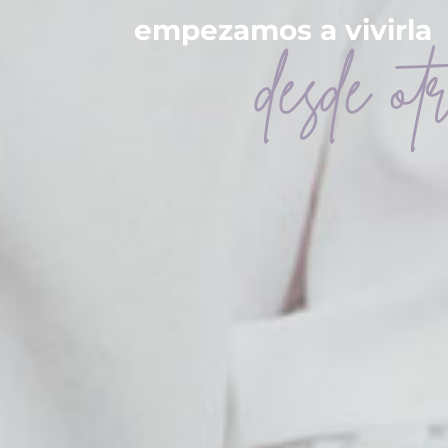
empezamos a vivirla
desde ot