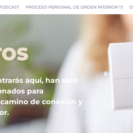
PODCAST
PROCESO PERSONAL DE ORDEN INTERIOR 1:1
O
TOS
trarás aquí, han sido
onados para
u camino de conexión y
or.