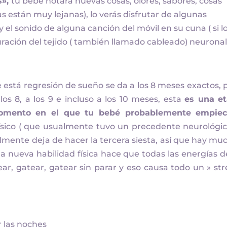
s»,
tu bebé notará nuevas cosas, olores, sabores, cosas
 están muy lejanas), lo verás disfrutar de algunas
l sonido de alguna canción del móvil en su cuna ( si l
duración del tejido ( también llamado cableado) neuronal
tá regresión de sueño se da a los 8 meses exactos, 
s 8, a los 9 e incluso a los 10 meses, esta
es una e
momento en el que tu bebé probablemente empie
ísico ( que usualmente tuvo un precedente neurológic
mente deja de hacer la tercera siesta, así que hay mu
a nueva habilidad física hace que todas las energías d
r, gatear, gatear sin parar y eso causa todo un » str
 las noches