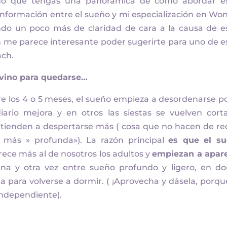
odo que tengas una panorámica de como abordar e
información entre el sueño y mi especialización en Wo
do un poco más de claridad de cara a la causa de e
me parece interesante poder sugerirte para uno de e
ach.
 vino para quedarse…
re los 4 o 5 meses, el sueño empieza a desordenarse po
ario mejora y en otros las siestas se vuelven cort
és tienden a despertarse más ( cosa que no hacen de re
ás » profunda»). La razón principal
es que el s
rece más al de nosotros los adultos y
empiezan a apar
 una y otra vez entre sueño profundo y ligero, en d
 para volverse a dormir. ( ¡Aprovecha y dásela, porqu
independiente).