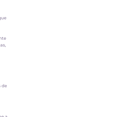
que
nte
as,
s de
ne a