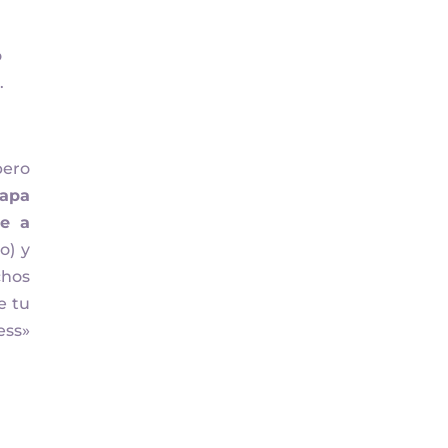
o
.
pero
tapa
ce a
o) y
chos
e tu
ess»