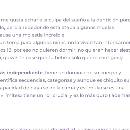
e gusta echarle la culpa del sueño a la dentición por
do, pero alrededor de esta etapa algunas muelas
causa una molestia increible.
 un tema para algunos niños, no la viven tan intensame
 los 18, por eso no quieren dormir, no quieren hacer siest
ti, quizás te pase que tu bebé » sólo quiere contigo» y
ás independiente
, tiene un dominio de su cuerpo y
ntifica secuencias, categorías y aunque es chiquito su
 capacidad de bajarse de la cama y estimularse es una
» límites» tiene un roll crucial y es lo más duro ( ademá
e tengas calma, pero es de verdad lo único que se me vie