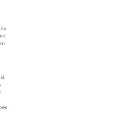
 se
nio
nen
si
s
n
ebés