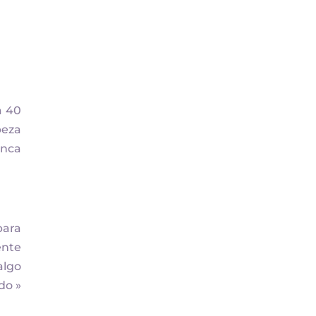
i
a 40
beza
unca
para
ente
algo
do »