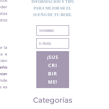
stos
INFORMACIÓN Y TIPS
nder
PARA MEJORAR EL
stas
SUEÑO DE TU BEBÉ.
stos
r la
as e
¡SUS
cién
CRI
ueño
BIR
ecer
onde
ME!
e es
Categorías