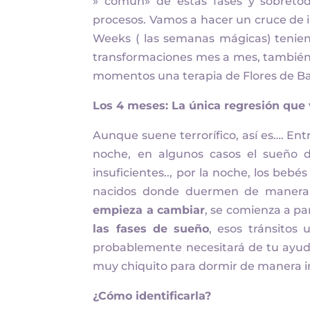
» común» de estas fases y sobret
procesos. Vamos a hacer un cruce de 
Weeks ( las semanas mágicas) tenien
transformaciones mes a mes, también 
momentos una terapia de Flores de B
Los 4 meses: La única regresión que
Aunque suene terrorífico, así es…. Ent
noche, en algunos casos el sueño di
insuficientes.., por la noche, los beb
nacidos donde duermen de manera m
empieza a cambiar
, se comienza a pa
las fases de sueño
, esos tránsitos
probablemente necesitará de tu ayuda
muy chiquito para dormir de manera 
¿Cómo identificarla?