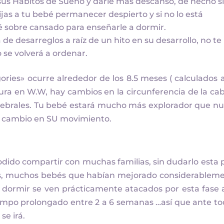
us Hábitos de Sueño y darle más descanso, de hecho s
ijas a tu bebé permanecer despierto y si no lo está
é sobre cansado para enseñarle a dormir.
 de desarreglos a raíz de un hito en su desarrollo, no te
 se volverá a ordenar.
ories» ocurre alrededor de los 8.5 meses ( calculados 
tura en W.W, hay cambios en la circunferencia de la ca
rebrales. Tu bebé estará mucho más explorador que n
n cambio en SU movimiento.
odido compartir con muchas familias, sin dudarlo esta 
as, muchos bebés que habían mejorado considerablem
dormir se ven prácticamente atacados por esta fase 
empo prolongado entre 2 a 6 semanas …así que ante to
se irá.