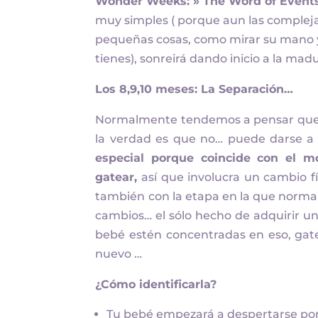
Wonder Weeks: » The Word of Event
muy simples ( porque aun las complejas
pequeñas cosas, como mirar su mano y e
tienes), sonreirá dando inicio a la ma
Los 8,9,10 meses: La Separación…
Normalmente tendemos a pensar que es
la verdad es que no… puede darse a lo
especial porque coincide con el 
gatear,
así que involucra un cambio f
también con la etapa en la que normal
cambios… el sólo hecho de adquirir un
bebé estén concentradas en eso, gatea
nuevo …
¿Cómo identificarla?
Tu bebé empezará a despertarse por