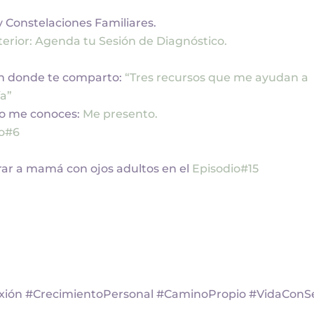
y Constelaciones Familiares.
erior: Agenda tu Sesión de Diagnóstico.
en donde te comparto:
“Tres recursos que me ayudan a
ía”
 no me conoces:
Me presento.
io#6
irar a mamá con ojos adultos en el
Episodio#15
exión #CrecimientoPersonal #CaminoPropio #VidaConS