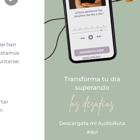
 se han
—estamos
untarse:
Transforma tu día
superando
los desafíos
rtar
r.
Descargate mi AudioRuta
aquí