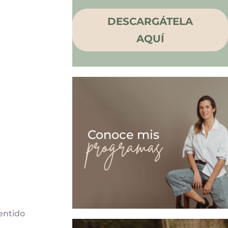
DESCARGÁTELA
AQUÍ
Conoce mis
programas
entido