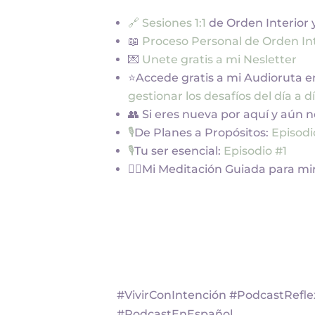
🔗 Sesiones 1:1
de Orden Interior 
📖
Proceso Personal de Orden Int
💌
Unete gratis a mi Nesletter
⭐Accede gratis a mi Audioruta 
gestionar los desafíos del día a d
👥 Si eres nueva por aquí y aún
🎙️
De Planes a Propósitos:
Episod
🎙️
Tu ser esencial:
Episodio #1
🧘‍♀️Mi Meditación Guiada para m
#VivirConIntención #PodcastRefl
#PodcastEnEspañol