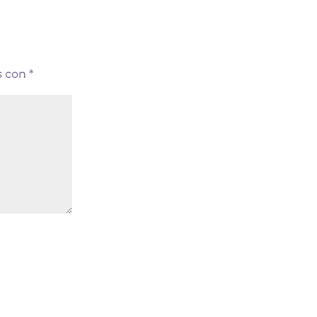
s con
*