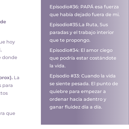
Episodio#36: PAPÁ esa fuerza
que había dejado fuera de mi.
 de
Episodio#35:La Ruta, Sus
paradas y el trabajo interior
que te propongo.
que hoy
,
Episodio#34: El amor ciego
de donde
que podría estar costándote
la vida.
Episodio #33: Cuando la vida
prox).
La
se siente pesada. El punto de
s para
quiebre para empezar a
ctos
ordenar hacia adentro y
ganar fluidez día a día.
ra que