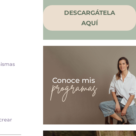
DESCARGÁTELA
AQUÍ
mismas
Conoce mis
programas
crear