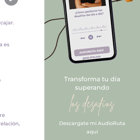
cajar.
a es
Transforma tu día
a
superando
los desafíos
re
Descargate mi AudioRuta
elación,
aquí