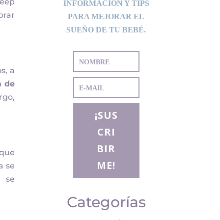
leep
INFORMACIÓN Y TIPS
brar
PARA MEJORAR EL
SUEÑO DE TU BEBÉ.
s, a
a de
rgo,
¡SUS
CRI
BIR
 que
ME!
a se
e se
Categorías