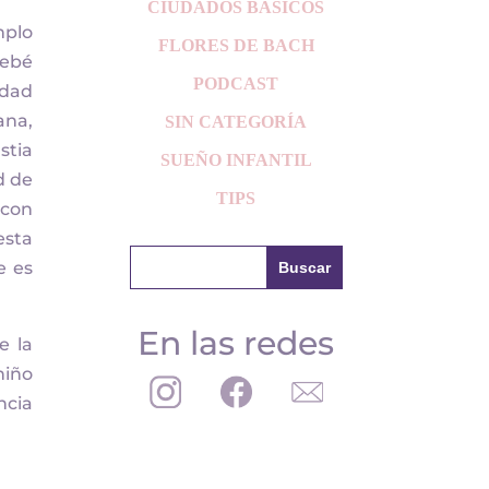
CIUDADOS BÁSICOS
mplo
FLORES DE BACH
bebé
PODCAST
idad
ana,
SIN CATEGORÍA
stia
SUEÑO INFANTIL
d de
TIPS
 con
esta
e es
En las redes
e la
niño
ncia