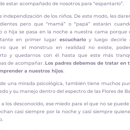
de estar acompañado de nosotros para “espantarlo”.
e independización de los niños. De este modo, les dar
dientes pero que “mamá” o “papá” estarán cuand
ijo o hija se pasa en la noche a nuestra cama porque 
rtante en primer lugar
escucharlo
y luego decirle
ro que el monstruo en realidad no existe, pod
to y quedarnos con él hasta que este más tranqu
mas de acompañar.
Los padres debemos de tratar en 
mprender a nuestros hijos
.
sde una mirada psicológica, también tiene muchos pu
edo y su manejo dentro del espectro de las Flores de B
do a los desconocido, ese miedo para el que no se puede
echan casi siempre por la noche y casi siempre quiene
o.