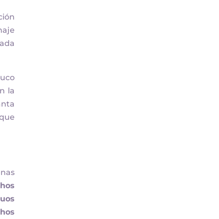
ción
naje
cada
cuco
n la
anta
 que
enas
hos
ruos
chos