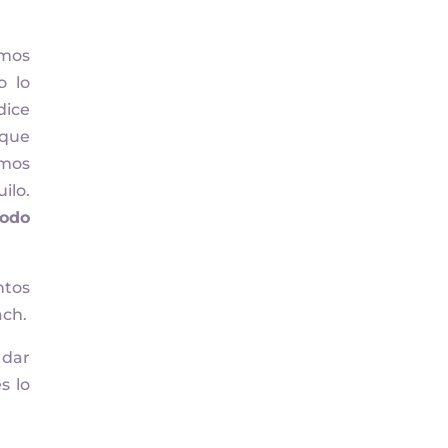
emos
o lo
dice
 que
emos
ilo.
todo
ntos
ach.
 dar
s lo