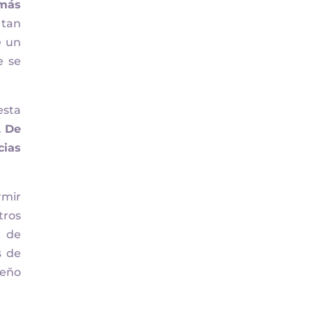
 más
 tan
e un
e se
esta
.
De
cias
rmir
tros
e de
s de
ueño