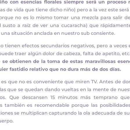
niño con esencias florales siempre será un proceso
as de vida que tiene dicho niño) pero a la vez este será
porque no es lo mismo tomar una mezcla para salir d
 susto a raíz de ver una cucaracha) que rápidament
o una situación anclada en nuestro sub consiente.
o tienen efectos secundarios negativos, pero a veces 
uede traer algún dolor de cabeza, falta de apetito, etc
e se obtienen de la toma de estas maravillosas esen
ier fastidio relativo que no dura más de dos días.
es que no es conveniente que miren TV. Antes de do
las que se quedan dando vueltas en la mente de nues
dos. Que descansen 15 minutos más temprano qu
s también es recomendable porque las posibilidade
iones se multiplican capturando la ola adecuada de s
uerpo.