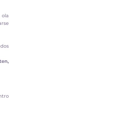
 ola
arse
 dos
ten,
ntro