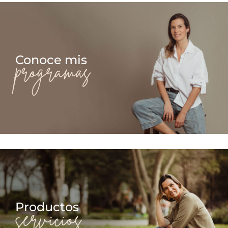
Conoce mis
programas
Productos
servicios