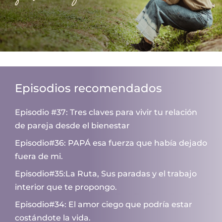
Episodios recomendados
Episodio #37: Tres claves para vivir tu relación
de pareja desde el bienestar
Episodio#36: PAPÁ esa fuerza que había dejado
fuera de mi.
Episodio#35:La Ruta, Sus paradas y el trabajo
interior que te propongo.
Episodio#34: El amor ciego que podría estar
costándote la vida.