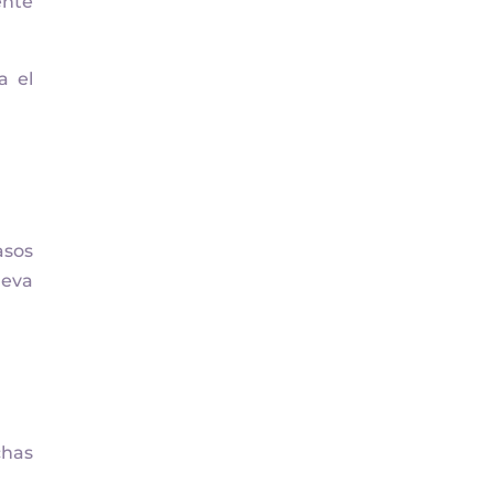
ente
a el
asos
ueva
chas