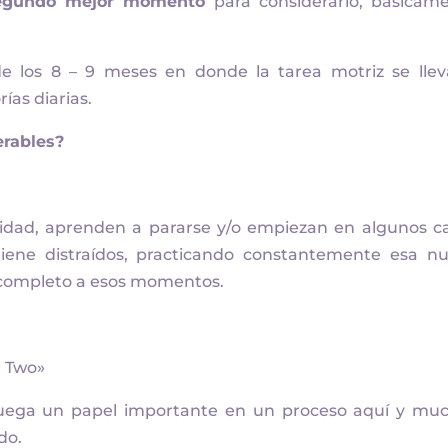
segundo mejor momento
para considerarlo, básicam
de los 8 – 9 meses en donde la tarea motriz se llev
ías diarias.
rables?
idad, aprenden a pararse y/o empiezan en algunos c
tiene distraídos, practicando constantemente esa n
 completo a esos momentos.
e Two»
uega un papel importante en un proceso aquí y mu
do.