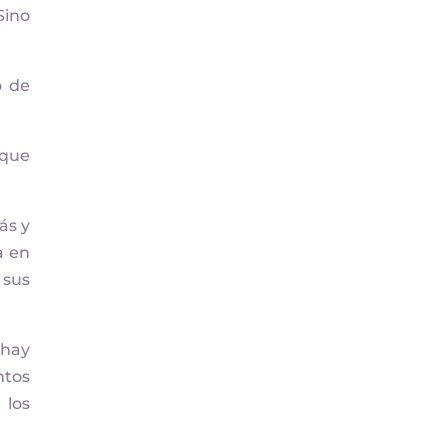
Sino
o de
 que
ás y
a en
 sus
 hay
ntos
 los