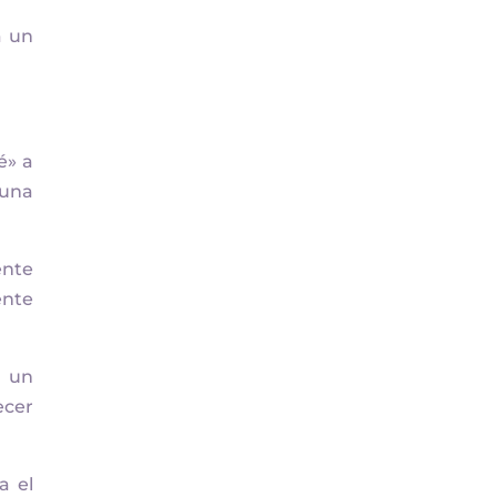
a un
é» a
 una
ente
ente
e un
ecer
a el