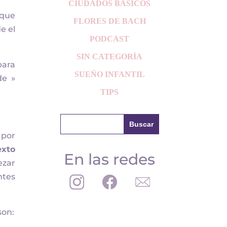
CIUDADOS BÁSICOS
 que
FLORES DE BACH
e el
PODCAST
SIN CATEGORÍA
para
SUEÑO INFANTIL
de »
TIPS
 por
exto
En las redes
ezar
ntes
son: