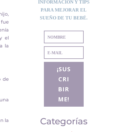
INFORMACIÓN Y TIPS
PARA MEJORAR EL
ijo,
SUEÑO DE TU BEBÉ.
 fue
enía
y el
a la
¡SUS
CRI
o de
BIR
ME!
 una
Categorías
n la