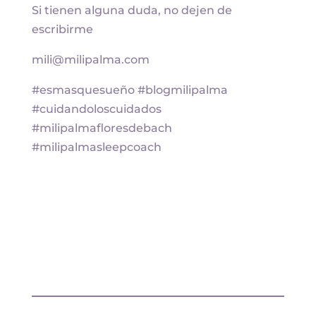
Si tienen alguna duda, no dejen de
escribirme
mili@milipalma.com
#esmasquesueño #blogmilipalma
#cuidandoloscuidados
#milipalmafloresdebach
#milipalmasleepcoach