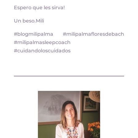
Espero que les sirva!
Un beso.Mili
#blogmilipalma #milipalmafloresdebach
#milipalmasleepcoach
#cuidandoloscuidados